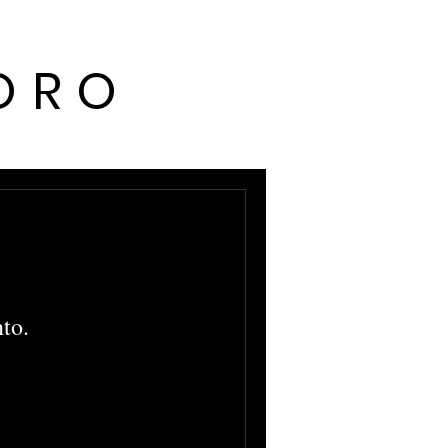
ORO
to.