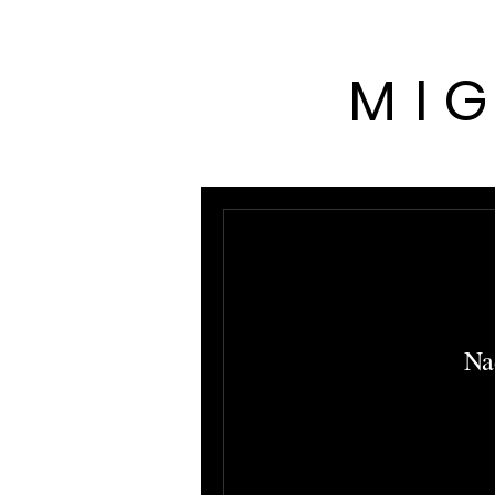
MI
Na